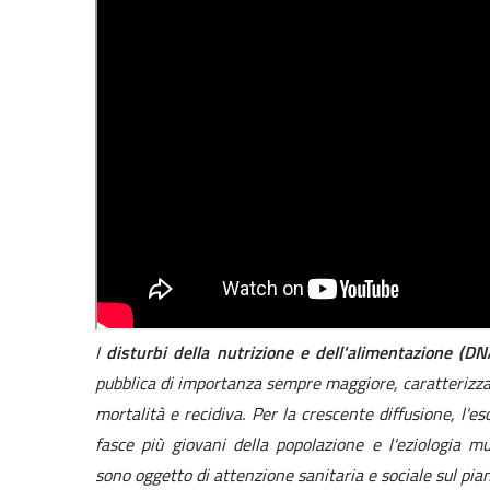
I
disturbi della nutrizione e dell'alimentazione (D
pubblica di importanza sempre maggiore, caratterizzat
mortalità e recidiva. Per la crescente diffusione, l'e
fasce più giovani della popolazione e l'eziologia m
sono oggetto di attenzione sanitaria e sociale sul pian