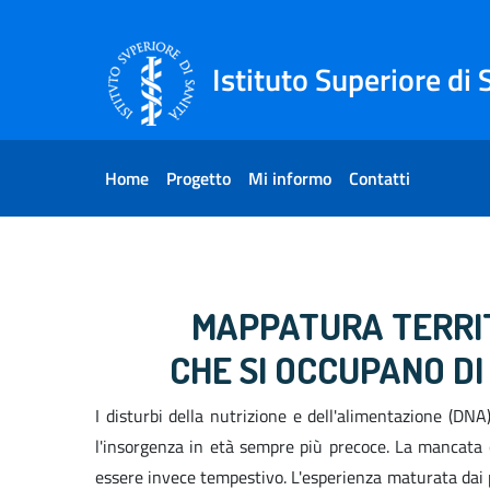
Salta al Contenuto
Salta al Footer
Istituto Superiore di 
Home
Progetto
Mi informo
Contatti
Home
MAPPATURA TERRITO
CHE SI OCCUPANO D
I disturbi della nutrizione e dell'alimentazione (D
l'insorgenza in età sempre più precoce. La mancata c
essere invece tempestivo. L'esperienza maturata dai pr