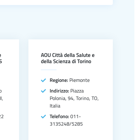
e
AOU Città della Salute e
S
della Scienza di Torino
Regione:
Piemonte
o
Indirizzo:
Piazza
I,
Polonia, 94, Torino, TO,
Italia
22
Telefono:
011-
3135248/5285