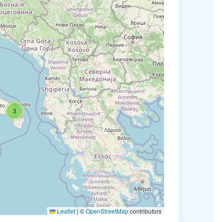
3
Leaflet
|
©
OpenStreetMap
contributors