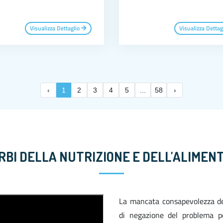
Visualizza Dettaglio
Visualizza Dettag
‹
1
2
3
4
5
...
58
›
URBI DELLA NUTRIZIONE E DELL'ALIMEN
La mancata consapevolezza d
di negazione del problema po