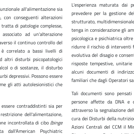
L'esperienza maturata dai pr
funzionale all'alimentazione sia
prevedere per la gestione de
, con conseguenti alterazioni
strutturato, multidimensionale,
i tratta di patologie complesse,
tenga in considerazione gli ambi
associato ad un'alterazione
psicologica e psichiatrica oltre
verso il continuo controllo del
ridurre il rischio di intervent
è correlato a bassi livelli di
evolutiva del disagio e consent
altri disturbi psicopatologici
risposte tempestive, unitari
lcol o di sostanze, il disturbo
alcuni documenti di indirizzo
turbi depressivi. Possono essere
familiari che dagli Operatori sa
e gli atti autolesionistici che
Tali documenti sono pensati 
persone affette da DNA e ori
 essere contraddistinti sia per
attraverso la segnalazione dell
 restrizione dell'alimentazione,
cura dei Disturbi della nutrizi
ione incontrollata di cibo
(binge
Azioni Centrali del CCM il Mi
a dall'American Psychiatric