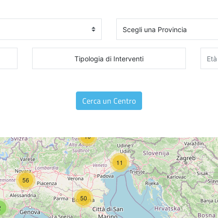
Tipologia di Interventi
Cerca un Centro
10
11
56
50
2