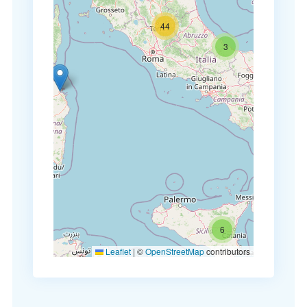
44
3
6
Leaflet
|
©
OpenStreetMap
contributors