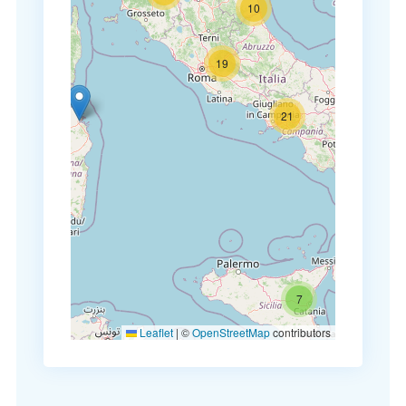
10
19
21
7
Leaflet
|
©
OpenStreetMap
contributors