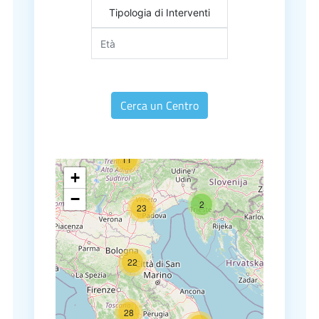
Tipologia di Interventi
Cerca un Centro
11
+
−
2
23
22
28