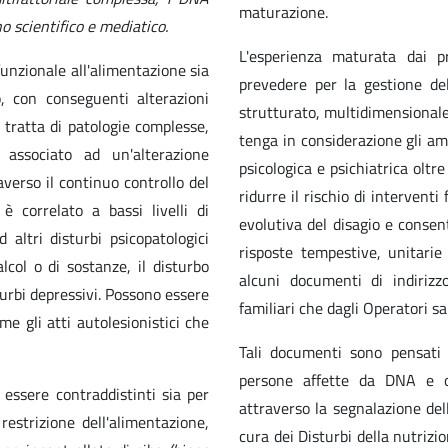
maturazione.
o scientifico e mediatico.
L'esperienza maturata dai pr
funzionale all'alimentazione sia
prevedere per la gestione de
, con conseguenti alterazioni
strutturato, multidimensionale,
i tratta di patologie complesse,
tenga in considerazione gli ambi
associato ad un'alterazione
psicologica e psichiatrica oltre
verso il continuo controllo del
ridurre il rischio di intervent
è correlato a bassi livelli di
evolutiva del disagio e consent
altri disturbi psicopatologici
risposte tempestive, unitari
lcol o di sostanze, il disturbo
alcuni documenti di indirizzo
turbi depressivi. Possono essere
familiari che dagli Operatori sa
e gli atti autolesionistici che
Tali documenti sono pensati 
persone affette da DNA e ori
 essere contraddistinti sia per
attraverso la segnalazione dell
 restrizione dell'alimentazione,
cura dei Disturbi della nutrizi