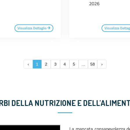
2026
Visualizza Dettaglio
Visualizza Dettag
‹
1
2
3
4
5
...
58
›
URBI DELLA NUTRIZIONE E DELL'ALIMEN
La mancata consapevolezza d