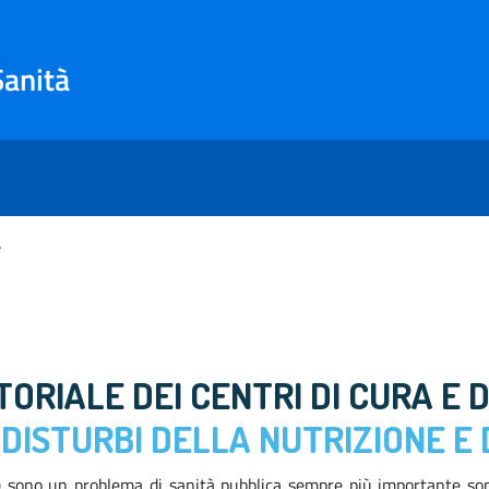
Sanità
 MENTALE
ALE PER LA SALUTE MENT
RIALE DEI CENTRI DI CURA E 
I
DISTURBI DELLA NUTRIZIONE E
NA) sono un problema di sanità pubblica sempre più importante sop