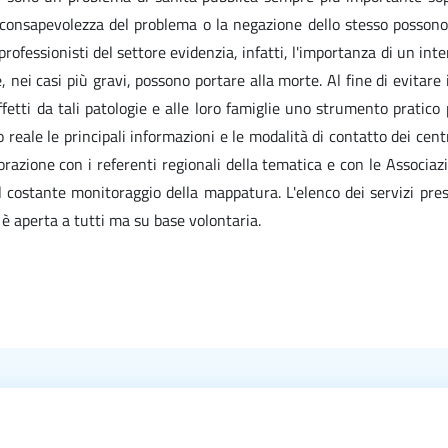
onsapevolezza del problema o la negazione dello stesso possono, i
ofessionisti del settore evidenzia, infatti, l'importanza di un inte
, nei casi più gravi, possono portare alla morte. Al fine di evitar
affetti da tali patologie e alle loro famiglie uno strumento pratico 
reale le principali informazioni e le modalità di contatto dei cent
borazione con i referenti regionali della tematica e con le Associaz
o il costante monitoraggio della mappatura. L'elenco dei servizi p
e è aperta a tutti ma su base volontaria.