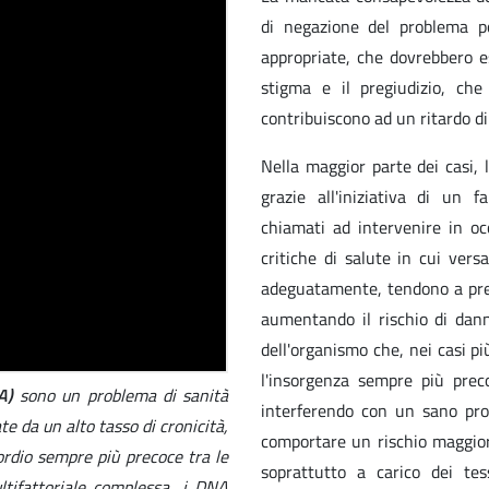
di negazione del problema po
appropriate, che dovrebbero 
stigma e il pregiudizio, che
contribuiscono ad un ritardo di
Nella maggior parte dei casi, 
grazie all'iniziativa di un f
chiamati ad intervenire in oc
critiche di salute in cui vers
adeguatamente, tendono a pre
aumentando il rischio di dann
dell'organismo che, nei casi p
l'insorgenza sempre più prec
NA)
sono un problema di sanità
interferendo con un sano proc
e da un alto tasso di cronicità,
comportare un rischio maggior
sordio sempre più precoce tra le
soprattutto a carico dei t
ultifattoriale complessa, i DNA