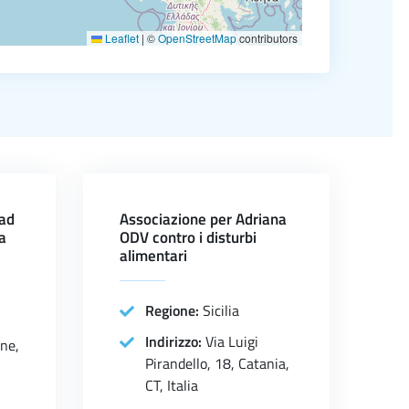
Leaflet
|
©
OpenStreetMap
contributors
 ad
Associazione per Adriana
da
ODV contro i disturbi
alimentari
Regione:
Sicilia
Indirizzo:
Via Luigi
one,
Pirandello, 18, Catania,
CT, Italia