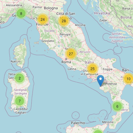
8
24
28
27
25
2
10
7
6