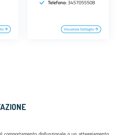
Telefono:
3457055508
lio
Visualizza Dettaglio
TAZIONE
el comportamento disfunzionale o un atteggiamento