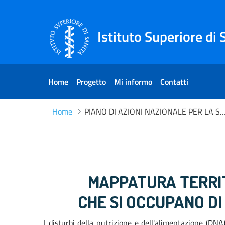
Skip to Content
Skip to Footer
Istituto Superiore di 
Home
Progetto
Mi informo
Contatti
Home
PIANO DI AZIONI NAZIONALE PER LA SALUTE
PIANO DI AZIONI NAZION
MAPPATURA TERRITO
CHE SI OCCUPANO D
I disturbi della nutrizione e dell'alimentazione (D