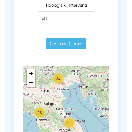
Tipologia di Interventi
Cerca un Centro
+
34
−
36
28