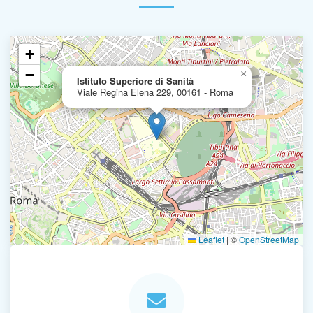
+
−
×
Istituto Superiore di Sanità
Viale Regina Elena 229, 00161 - Roma
Leaflet
|
©
OpenStreetMap