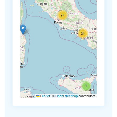
27
21
7
Leaflet
|
©
OpenStreetMap
contributors