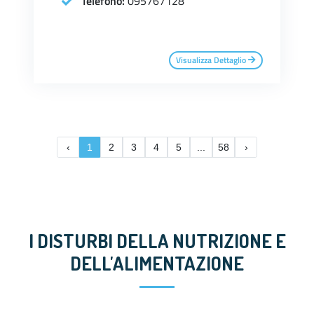
Telefono:
095767128
Visualizza Dettaglio
‹
1
2
3
4
5
...
58
›
I DISTURBI DELLA NUTRIZIONE E
DELL'ALIMENTAZIONE